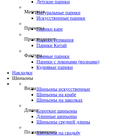
Детские парики
Материал
Натуральные парики
Искусственные парики
Прическа
Парики каре
Производитель
Парики Германия
Парики Китай
Фактура
Прямые парики
Парики с локонами (волнами)
Кудрявые парики
Накладки
Шиньоны
Виды
Шиньоны искусственные
Шиньоны на крабе
Шиньоны на заколках
Длина
Короткие шиньоны
Длинные шиньоны
Шиньоны средней длины
По назначению
Шиньоны на свадьбу