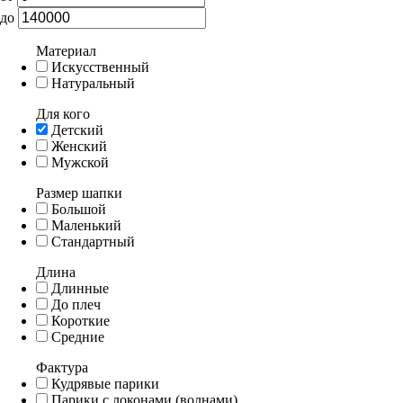
до
Материал
Искусственный
Натуральный
Для кого
Детский
Женский
Мужской
Размер шапки
Большой
Маленький
Стандартный
Длина
Длинные
До плеч
Короткие
Средние
Фактура
Кудрявые парики
Парики с локонами (волнами)