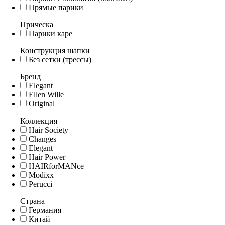
Прямые парики
Прическа
Парики каре
Конструкция шапки
Без сетки (трессы)
Бренд
Elegant
Ellen Wille
Original
Коллекция
Hair Society
Changes
Elegant
Hair Power
HAIRforMANce
Modixx
Perucci
Страна
Германия
Китай