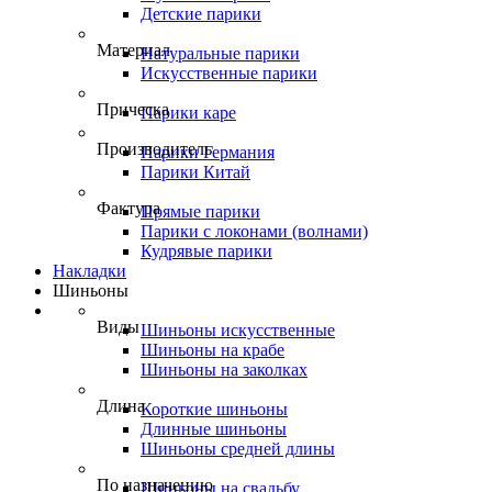
Детские парики
Материал
Натуральные парики
Искусственные парики
Прическа
Парики каре
Производитель
Парики Германия
Парики Китай
Фактура
Прямые парики
Парики с локонами (волнами)
Кудрявые парики
Накладки
Шиньоны
Виды
Шиньоны искусственные
Шиньоны на крабе
Шиньоны на заколках
Длина
Короткие шиньоны
Длинные шиньоны
Шиньоны средней длины
По назначению
Шиньоны на свадьбу