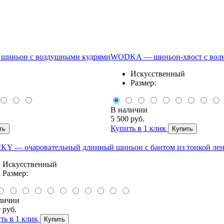
шиньон с воздушными кудрями
WODKA — шиньон-хвост с вол
Искусственный
Размер:
В наличии
5 500 руб.
Купить в 1 клик
ть
Купить
KY — очаровательный длинный шиньон с бантом из тонкой ле
Искусственный
Размер:
личии
 руб.
ть в 1 клик
Купить