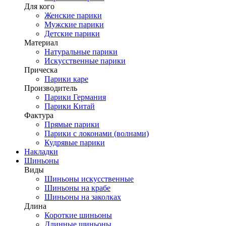
Для кого
Женские парики
Мужские парики
Детские парики
Материал
Натуральные парики
Искусственные парики
Прическа
Парики каре
Производитель
Парики Германия
Парики Китай
Фактура
Прямые парики
Парики с локонами (волнами)
Кудрявые парики
Накладки
Шиньоны
Виды
Шиньоны искусственные
Шиньоны на крабе
Шиньоны на заколках
Длина
Короткие шиньоны
Длинные шиньоны