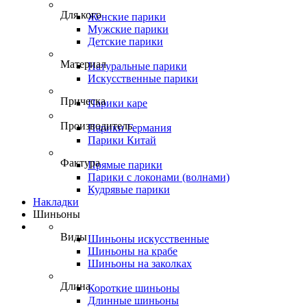
Для кого
Женские парики
Мужские парики
Детские парики
Материал
Натуральные парики
Искусственные парики
Прическа
Парики каре
Производитель
Парики Германия
Парики Китай
Фактура
Прямые парики
Парики с локонами (волнами)
Кудрявые парики
Накладки
Шиньоны
Виды
Шиньоны искусственные
Шиньоны на крабе
Шиньоны на заколках
Длина
Короткие шиньоны
Длинные шиньоны